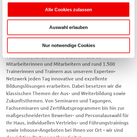
vor Ort an unserem exklusiven Standort
Alle Cookies zulassen
„Tagungszentrum Hörder Burg“ oder im Blended-
Learning-Design.
Auswahl erlauben
Was uns besonders freut und immer weiter motiviert, ist
Nur notwendige Cookies
die hohe Zufriedenheit unserer Teilnehmerinnen und
Teilnehmer, für die wir mit unseren rund 60
Mitarbeiterinnen und Mitarbeitern und rund 1.500
Trainerinnen und Trainern aus unserem Experten-
Netzwerk jeden Tag innovative und exzellente
Bildungslösungen erarbeiten. Dabei besetzen wir die
klassischen Themen der Aus- und Weiterbildung sowie
Zukunftsthemen. Von Seminaren und Tagungen,
Fachseminaren und Zertifikatsprogrammen bis hin zur
maßgeschneiderten Bewerber- und Personalauswahl für
Ihr Haus, individuellen Vertriebs- und Führungstrainings
sowie Inhouse-Angeboten bei Ihnen vor Ort - wir sind