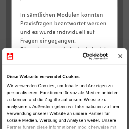
In sämtlichen Modulen konnten
Praxisfragen beantwortet werden
und es wurde individuell auf
Fragen eingegangen.
Für meine neue Aufgabe habe ich
viel gelernt, einige Werkzeuge
mit an die Hand bekommen und
kann mit meinem neuen
Diese Webseite verwendet Cookies
Netzwerk aufbauend meine
Wir verwenden Cookies, um Inhalte und Anzeigen zu
Aufgabe als Centerleiter
personalisieren, Funktionen für soziale Medien anbieten
zu können und die Zugriffe auf unsere Website zu
Firmenkunden positiv angehen.“
analysieren. Außerdem geben wir Informationen zu Ihrer
Verwendung unserer Website an unsere Partner für
Alexander König,Kreissparkasse Steinfurt
soziale Medien, Werbung und Analysen weiter. Unsere
Partner führen diese Informationen möglicherweise mit