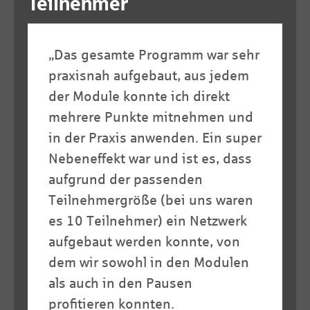
Teilnehmer
„Das gesamte Programm war sehr
„
praxisnah aufgebaut, aus jedem
der Module konnte ich direkt
e
mehrere Punkte mitnehmen und
d
in der Praxis anwenden. Ein super
i
Nebeneffekt war und ist es, dass
p
f
aufgrund der passenden
u
Teilnehmergröße (bei uns waren
A
es 10 Teilnehmer) ein Netzwerk
C
aufgebaut werden konnte, von
dem wir sowohl in den Modulen
K
als auch in den Pausen
F
profitieren konnten.
a