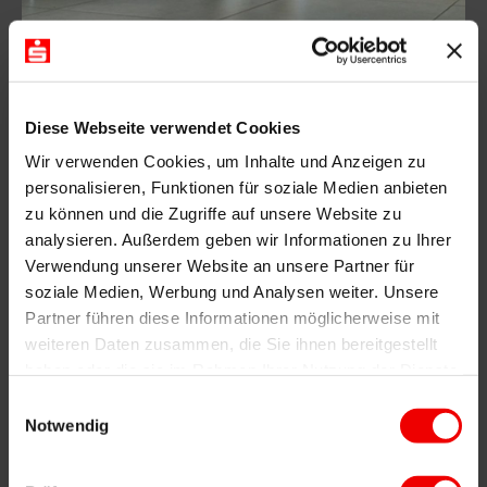
Jetzt anmelden
Diese Webseite verwendet Cookies
Die Weiterbildung startet mehrmals im Jahr. Starte
Wir verwenden Cookies, um Inhalte und Anzeigen zu
Deine Karriere noch heute und melde Dich für den
personalisieren, Funktionen für soziale Medien anbieten
nächsten Termin direkt an!
zu können und die Zugriffe auf unsere Website zu
Die nächsten Starttermine in Voll- und Teilzeit:
analysieren. Außerdem geben wir Informationen zu Ihrer
Verwendung unserer Website an unsere Partner für
2026
soziale Medien, Werbung und Analysen weiter. Unsere
Partner führen diese Informationen möglicherweise mit
ZUR VOLLZEIT ANMELDUNG:
weiteren Daten zusammen, die Sie ihnen bereitgestellt
7. SEPTEMBER 2026
haben oder die sie im Rahmen Ihrer Nutzung der Dienste
gesammelt haben.
Einwilligungsauswahl
Notwendig
ZUR VOLLZEIT ANMELDUNG:
5. OKTOBER 2026