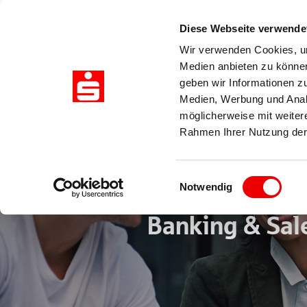
Diese Webseite verwende
Wir verwenden Cookies, um
Medien anbieten zu können
Akademie
Business Schoo
geben wir Informationen z
Medien, Werbung und Analy
möglicherweise mit weiter
Rahmen Ihrer Nutzung der
Einwilligungsauswahl
Duales Bache
Notwendig
Banking & Sale