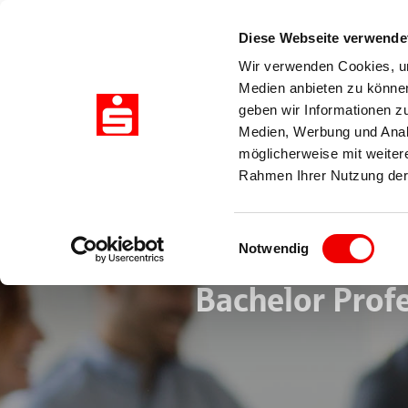
Diese Webseite verwende
Wir verwenden Cookies, um
Medien anbieten zu können
Akademie
Business Schoo
geben wir Informationen z
Medien, Werbung und Analy
möglicherweise mit weiter
Rahmen Ihrer Nutzung der
Einwilligungsauswahl
Bankfachwirt/
Notwendig
Bachelor Profe