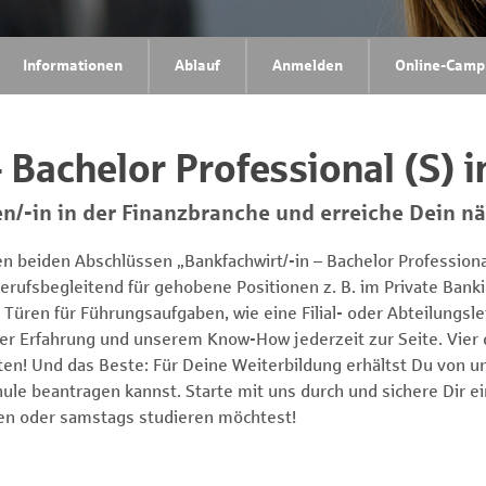
Informationen
Ablauf
Anmelden
Online-Camp
 Bachelor Professional (S) 
/-in in der Finanzbranche und erreiche Dein nä
 beiden Abschlüssen „Bankfachwirt/-in – Bachelor Professional
d berufsbegleitend für gehobene Positionen z. B. im Private Bank
üren für Führungsaufgaben, wie eine Filial- oder Abteilungslei
r Erfahrung und unserem Know-How jederzeit zur Seite. Vier d
ten! Und das Beste: Für Deine Weiterbildung erhältst Du von 
le beantragen kannst. Starte mit uns durch und sichere Dir e
den oder samstags studieren möchtest!