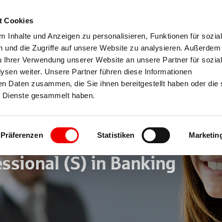
t Cookies
Sparkassenakademie
Konta
 Inhalte und Anzeigen zu personalisieren, Funktionen für sozia
 und die Zugriffe auf unsere Website zu analysieren. Außerdem
l
Tagungszentrum
u Ihrer Verwendung unserer Website an unsere Partner für sozia
sen weiter. Unsere Partner führen diese Informationen
en Daten zusammen, die Sie ihnen bereitgestellt haben oder die 
 Dienste gesammelt haben.
-in –
Präferenzen
Statistiken
Marketin
ssional (S) in Banking